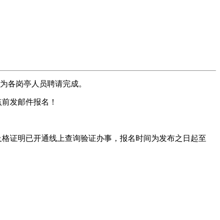
期为各岗亭人员聘请完成。
点前发邮件报名！
及格证明已开通线上查询验证办事，报名时间为发布之日起至