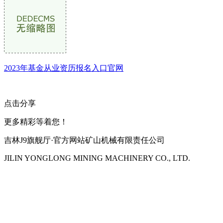
2023年基金从业资历报名入口官网
点击分享
更多精彩等着您！
吉林J9旗舰厅·官方网站矿山机械有限责任公司
JILIN YONGLONG MINING MACHINERY CO., LTD.
公司地址：吉林市吉长南线98号
联系人：吴冰