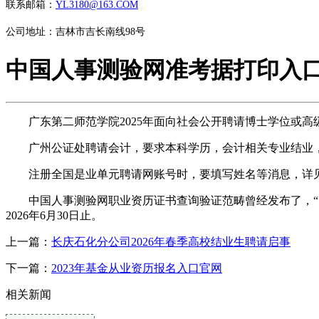
联系邮箱：
YL3180@163.COM
公司地址：吉林市吉长南线98号
中国人事测验网准考据打印入
广东第二师范学院2025年面向社会公开聘请博士学位或高
广州公证处聘请会计，要求本科学历，会计相关专业结业，2年
注册全国是业单元聘请网账号时，要填写姓名等消息，详
中国人事测验网职业资历证书查询验证范畴曾经发布了，“★
2026年6月30日止。
上一篇：
长庆石化分公司2026年春季高校结业生聘请启事
下一篇：
2023年基金从业资历报名入口官网
相关新闻