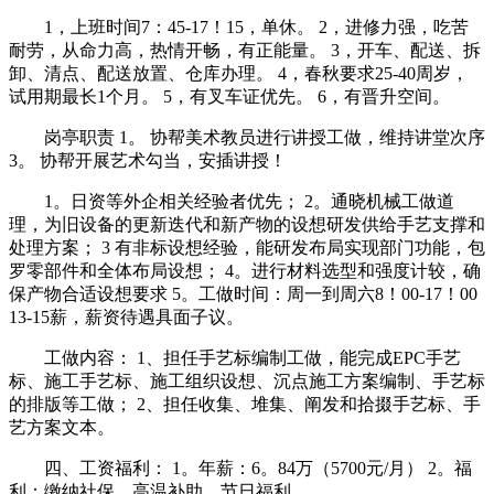
1，上班时间7：45-17！15，单休。 2，进修力强，吃苦
耐劳，从命力高，热情开畅，有正能量。 3，开车、配送、拆
卸、清点、配送放置、仓库办理。 4，春秋要求25-40周岁，
试用期最长1个月。 5，有叉车证优先。 6，有晋升空间。
岗亭职责 1。 协帮美术教员进行讲授工做，维持讲堂次序
3。 协帮开展艺术勾当，安插讲授！
1。日资等外企相关经验者优先； 2。通晓机械工做道
理，为旧设备的更新迭代和新产物的设想研发供给手艺支撑和
处理方案； 3 有非标设想经验，能研发布局实现部门功能，包
罗零部件和全体布局设想； 4。进行材料选型和强度计较，确
保产物合适设想要求 5。工做时间：周一到周六8！00-17！00
13-15薪，薪资待遇具面子议。
工做内容： 1、担任手艺标编制工做，能完成EPC手艺
标、施工手艺标、施工组织设想、沉点施工方案编制、手艺标
的排版等工做； 2、担任收集、堆集、阐发和拾掇手艺标、手
艺方案文本。
四、工资福利： 1。年薪：6。84万（5700元/月） 2。福
利：缴纳社保、高温补助、节日福利。