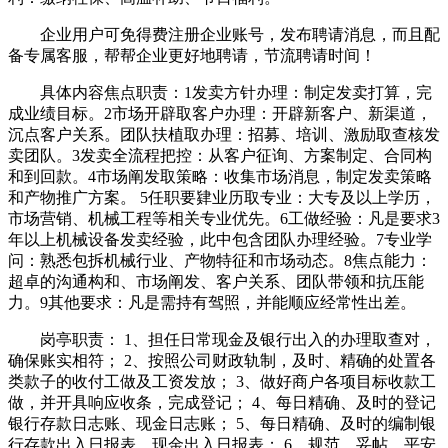
企业用户可免得费注册企业账号，发布聘请消息，而且配
备专属客服，帮帮企业更好地聘请，节流聘请时间！
具体内容焦点职责：1发卖方针办理：制定发卖打算，完
成业绩目标。2市场开辟取客户办理：开辟新客户、新渠道，
沉点客户关系。团队扶植取办理：招募、培训、激励取查核发
卖团队。3发卖全流程把控：从客户征询、方案制定、合同构
和到回款。4市场阐发取策略：收集市场消息，制定发卖策略
和产物推广方案。 5任职要肄业历取专业：大专及以上学历，
市场营销、机械工程等相关专业优先。6工做经验：凡是要求3
年以上机械设备发卖经验，此中包含团队办理经验。7专业学
问：熟悉包拆机械行业、产物特征和市场动态。8焦点能力：
超卓的沟通构和、市场阐发、客户关系、团队带领和抗压能
力。9其他要求：凡是需持有驾照，并能顺应经常性出差。
岗亭职责： 1、担任日常现金及银行出入的办理取查对，
确保账实相符； 2、按照公司财政轨制，及时、精确的处置各
类款子的收付工做及工资发放； 3、做好商户各项目标收款工
做，并开具响应收条，完成登记； 4、每日精确、及时的登记
银行存款日志账、现金日志账； 5、每日精确、及时的编制银
行存款出入日报表、现金出入日报表； 6、规范、妥帖、平安