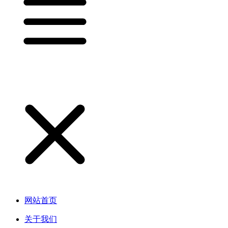
网站首页
关于我们