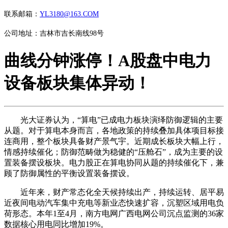
联系邮箱：
YL3180@163.COM
公司地址：吉林市吉长南线98号
曲线分钟涨停！A股盘中电力
设备板块集体异动！
光大证券认为，“算电”已成电力板块演绎防御逻辑的主要
从题。对于算电本身而言，各地政策的持续叠加具体项目标接
连商用，整个板块具备财产景气宇。近期成长板块大幅上行，
情感持续催化；防御范畴做为稳健的“压舱石”，成为主要的设
置装备摆设板块。电力股正在算电协同从题的持续催化下，兼
顾了防御属性的平衡设置装备摆设。
近年来，财产常态化全天候持续出产，持续运转、居平易
近夜间电动汽车集中充电等新业态快速扩容，沉塑区域用电负
荷形态。本年1至4月，南方电网广西电网公司沉点监测的36家
数据核心用电同比增加19%。