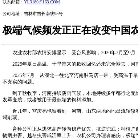
联系邮箱：
YL3180@163.COM
公司地址：吉林市吉长南线98号
极端气候频发正正在改变中国
农业农村部农情安排显示，受台风影响，2020年7月至9月，、
2025年夏日高温、干旱带来的歉收回忆还未完全褪去，河
2025年7月，从湖北一往北至河南驻马店一带，受高温干
不充实的问题。
到了秋收季，河南持续阴雨气候，本地持续多年都行之无效
发霉变质，或者被用于最低端的饲料添加。
近几年，宫庆亮也察看到，河南、山东两地的地盘流转较着
竭削弱。
育种公司正从逃求高产转向稳产优先、抗逆兜底；种植户自
物病虫害、越冬虫害成活率上升；农机公司办理者感伤，极端气