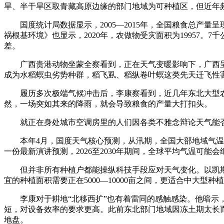
旱、半干旱区取青藏高原边缘的部门地域为可种植区，但近年
国度统计局数据显示，2005—2015年，全国粮食总产量
祸根基环境》也显示，2020年，农做物受灾面积为19957。
差。
广西贵港动物坐蒙全察看到，正在天气变暖影响下，广西呈
成为水稻螟虫劣势种群，稻飞虱、稻纵卷叶螟这类先天迁飞性害
履历多次极端气候冲击后，李康察看到，近几年东北大型农
然，一场突如其来的降雨，就会导致粮食的产量大打扣头。
就正在身处城市空调房里的人们因各类不雅念辩论天气能否
本年4月，国度天气核心预测，从汛期，全国大部地域气温较
一份最新演讲预测，2026至2030年期间，全球平均气温可
但并非所有种植户都能操纵科技手段应对天气变化。以凯斯纽荷兰
宜的种植面积需要正在5000—10000亩之间，更适合中大型种
李康对于耕地“北移西扩”也有着雷同的感触感染。他暗示，
短，对设备效率的要求更高。此前东北部门地域因冻土期太长
地盘。