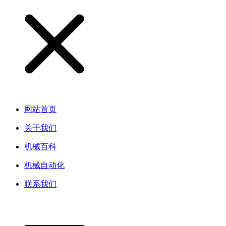
网站首页
关于我们
机械百科
机械自动化
联系我们