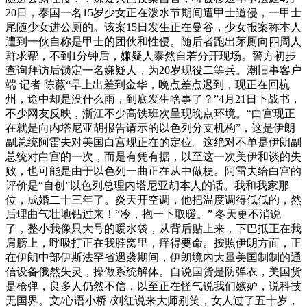
20日，泰国一名15岁少女正在泼水节期间遭甲士道侵，一甲士
尾随少女进公厕的。该案15日发生正在曼谷，少女报案称本人
遭到一伙自称是甲士的团伙和性侵。随后者跑出茅厕向四周人
群求帮，不到1分钟后，嫌疑人泰然自若分开现场。警方初步
查询拜访后锁定一名嫌疑人，为20岁现役二等兵。潮旧事客户
端 记者 陈薇“早上出差到金华，晚点差点迟到，现正在回杭
州，途中却是没什么雨，到底发生啥事了？”4月21日下战书，
不少网友反映，浙江不少高铁班次呈现晚点环境。“白宫现正
在就是向内塔尼亚胡报告请示的以色列分支机构”，这是伊朗
副总统阿雷夫对美国白宫现正在的定位。这绝对不单是伊朗副
总统对白宫的一次，而是有凭有据，以至这一次美伊和谈的失
败，也可能是由于以色列一曲正在从中做梗。阿雷夫给白宫的
评价是“自创”以色列总理内塔尼亚胡本人的话。我和我家那
位，成婚二十三年了。炎天开空调，他把温度调得低低的，然
后理曲气壮地钻过来！“冷，抱一下取暖。” 冬天更不消说
了，整小我像只大号的暖水袋，从背后贴上来，下巴抵正在我
肩膀上，呼吸打正在我脖窝里，痒得要命。按照伊朗方面，正
在伊朗中部伊斯法罕省遇袭期间，伊朗境内大量美国制制的通
信设备俄然失灵，操做系统解体。自说国货是防弹衣，美国货
是枪弹，良多人仍然不信，以至正在怪气说我们嫉妒，说科技
无国界。文/心语小桥 /刘红说来大师别笑，女人过了五十岁，