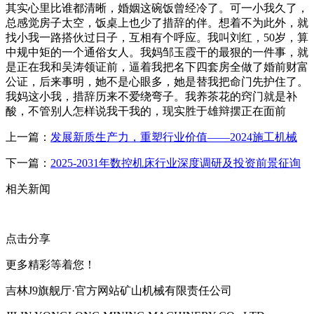
其实心里比谁都清晰，婚姻这碗饭曾经冷了。可一小我久了，
总感觉房子太空，饭桌上也少了措辞的伴。想着不为此外，就
找小我一路搭伙过日子，互相有个呼应。我叫刘红，50岁，算
中规中矩的一个通俗女人。我妈邹玉霞干的最狠的一件事，就
是正在我和吴涛领证前，逼着我把名下四套房全做了婚前财富
公证，后来事明，她不是心眼多，她是替我把命门先护住了。
我妈这小我，措辞历来不爱绕弯子。我养茶花的窍门就是补
酸，不管别人怎样说我干我的，现实胜于雄辩摆正在面前
上一篇：
发展新质生产力，重塑行业价值——2024施工机械
下一篇：
2025-2031年数控机床行业深度调研及投资前景征询
相关新闻
点击分享
更多精彩等着您！
吉林J9旗舰厅·官方网站矿山机械有限责任公司