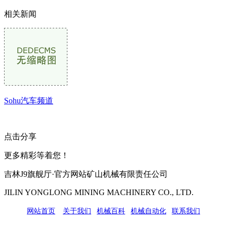
相关新闻
Sohu汽车频道
点击分享
更多精彩等着您！
吉林J9旗舰厅·官方网站矿山机械有限责任公司
JILIN YONGLONG MINING MACHINERY CO., LTD.
网站首页
|
关于我们
|
机械百科
|
机械自动化
|
联系我们