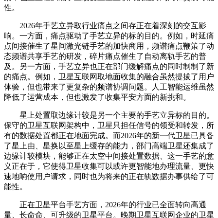
性。
2026年手艺立异取行业痛点之间存正在着深刻的交互影
响。一方面，痛点驱动了手艺立异的标的目的。例如，时延痛
点间接催生了星间激光链手艺的加快商用，频谱痛点鞭策了动
态频谱共享手艺的研发，碎片痛点催生了自动离轨手艺的普
及。另一方面，手艺立异也正在部门缓解痛点的同时制制了新
的痛点。例如，卫星互联网取地面收集的融合虽然提拔了用户
体验，但也带来了更复杂的频谱协调问题。人工智能运维虽然
降低了运营成本，但也激发了收集平安方面的新挑和。
星上处置取边缘计较是另一个主要的手艺立异标的目的。
保守的卫星互联网架构中，卫星只担任信号的领受和转发，所
有的数据处置都正在地面完成。而2026年的新一代卫星已具备
了星上由、星换以至星上缓存的能力，部门高端卫星还集成了
边缘计较模块，能够正在太空中间接处置数据、这一手艺的意
义正在于，它使得卫星收集可以或许更智能地办理流量、更快
速地响使用户请求，同时也为将来的正在轨数据办事供给了可
能性。
正在卫星平台手艺方面，2026年的行业已全面转向高通
量、长命命、可升级的卫星平台。晚期卫星互联网企业的卫星