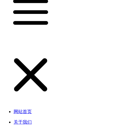
网站首页
关于我们