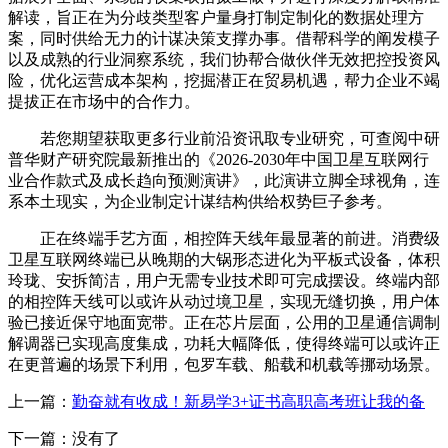
解读，旨正在为分歧类型客户量身打制定制化的数据处理方
案，同时供给无力的计谋决策支撑办事。借帮科学的阐发模子
以及成熟的行业洞察系统，我们协帮合做伙伴无效把控投资风
险，优化运营成本架构，挖掘潜正在贸易机遇，帮力企业不竭
提拔正在市场中的合作力。
若您期望获取更多行业前沿资讯取专业研究，可查阅中研
普华财产研究院最新推出的《2026-2030年中国卫星互联网行
业合作款式及成长趋向预测演讲》，此演讲立脚全球视角，连
系本土现实，为企业制定计谋结构供给权势巨子参考。
正在终端手艺方面，相控阵天线年最显著的前进。消费级
卫星互联网终端已从晚期的大锅形态进化为平板式设备，体积
玲珑、安拆简洁，用户无需专业技术即可完成摆设。终端内部
的相控阵天线可以或许从动过境卫星，实现无缝切换，用户体
验已接近保守地面宽带。正在芯片层面，公用的卫星通信调制
解调器已实现高度集成，功耗大幅降低，使得终端可以或许正
在更普遍的场景下利用，包罗车载、船载和机载等挪动场景。
上一篇：
勤奋就有收成！新易学3+证书高职高考班让我的备
下一篇：没有了