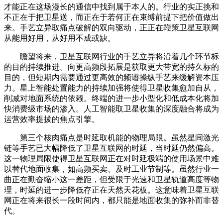
才能正在这场漫长的通信中找到属于本人的。行业的实正挑和
不正在于把卫星送，而正在于若何正在束缚前提下把价值做出
来。手艺立异取痛点破解的双向驱动，正正在鞭策卫星互联网
从能用好用，从好用不成或缺。
瞻望将来，卫星互联网行业的手艺立异将沿着几个环节标
的目的持续推进。向更高频段拓展是获取更大带宽的持久标的
目的，但短期内需要通过更高效的频谱操纵手艺来缓解资本压
力。星上智能处置能力的持续加强将使得卫星收集愈加自从，
削减对地面系统的依赖。终端的进一步小型化和低成本化将加
快消费级市场的渗入。人工智能取卫星收集的深度融合将成为
运营效率提拔的焦点引擎。
第三个核肉痛点是时延取机能的物理局限。虽然星间激光
链等手艺已大幅降低了卫星互联网的时延，当时延仍然偏高。
这一物理局限使得卫星互联网正在对时延极端的使用场景中难
以替代地面收集，如高频买卖、及时工业节制等。虽然行业一
曲正在勤奋缩小这一差距，但受限于光速和卫星轨道高度等物
理，时延的进一步降低存正在天然天花板。这意味着卫星互联
网正在将来很长一段时间内，都只能是地面收集的弥补而非替
代。