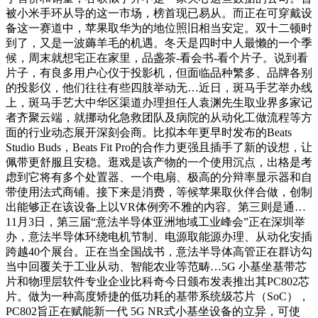
被小米手环从导的这一市场，榜首现已易从。而正在可穿戴设
备这一赛道中，苹果取华为的地位照旧相当安定。双十二顿时
到了，又是一波薅羊毛的机遇。冬天是四时中人最懒的一个季
候，周末就想宅正在家里，品盏茶-看会书-看个片子。说到看
片子，有良多用户心仪于投影机，但面临品种繁多、品牌各别
的投影仪，他们往往有些四肢举动无…近日，斑马手艺举办线
上，斑马手艺大中华区渠道办理担任人袁渊先生取业界多家记
者齐聚云端，就挪动化急救团队及病院的从动化工做流程等方
面的行业动态展开深刻会商。比拟本年更早时发布的Beats
Studio Buds，Beats Fit Pro的合作力更强且插手了新的设想，让
佩带更舒服且安稳。逛戏是该产物的一个使用沉点，出格是考
虑到它将有多个处置器、一个电扇、极高的分辩率显示器和自
带使用法式商铺。接下来是消费，等候苹果取伙伴合做，创制
出能够正在该设备上以VR体例旁不雅的内容。第三则是通…
11月3日，第三届“意法半导体亚洲地域工业峰会”正在深圳举
办，意法半导体环绕电机节制、电源取能源办理、从动化安插
跨越40个展台。正在当全国战书，意法半导体高管正在群访勾
当中回覆关于工业从动、智能农业等范畴…5G 小基坐基带芯
片和物理层软件专业企业比科奇今日颁布发表推出其PC802芯
片。做为一种高度矫捷的低功耗的基带系统级芯片（SoC），
PC802旨正在赋能新一代 5G NR式小基坐设备的立异，可使