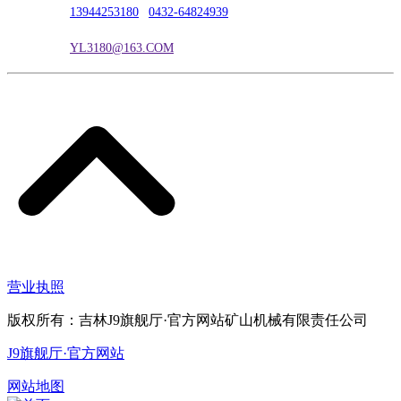
联系电话：
13944253180
|
0432-64824939
电子邮箱：
YL3180@163.COM
营业执照
版权所有：吉林J9旗舰厅·官方网站矿山机械有限责任公司
J9旗舰厅·官方网站
网站地图