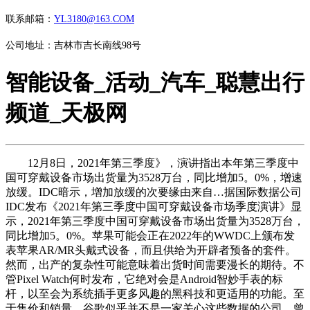
联系邮箱：
YL3180@163.COM
公司地址：吉林市吉长南线98号
智能设备_活动_汽车_聪慧出行
频道_天极网
12月8日，2021年第三季度》，演讲指出本年第三季度中
国可穿戴设备市场出货量为3528万台，同比增加5。0%，增速
放缓。IDC暗示，增加放缓的次要缘由来自…据国际数据公司
IDC发布《2021年第三季度中国可穿戴设备市场季度演讲》显
示，2021年第三季度中国可穿戴设备市场出货量为3528万台，
同比增加5。0%。苹果可能会正在2022年的WWDC上颁布发
表苹果AR/MR头戴式设备，而且供给为开辟者预备的套件。
然而，出产的复杂性可能意味着出货时间需要漫长的期待。不
管Pixel Watch何时发布，它绝对会是Android智妙手表的标
杆，以至会为系统插手更多风趣的黑科技和更适用的功能。至
于售价和销量，谷歌似乎并不是一家关心这些数据的公司。曾