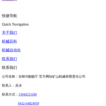
快捷导航
Quick Navigation
关于我们
机械百科
机械自动化
联系我们
联系我们
公司名称：吉林J9旗舰厅·官方网站矿山机械有限责任公司
联系人：吴冰
联系方式：
13944253180
0432-64824939