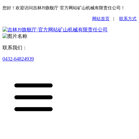
您好！欢迎访问吉林J9旗舰厅·官方网站矿山机械有限责任公司！
网站首页
|
联系方式
联系我们：
0432-64824939