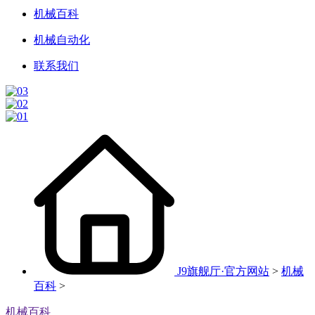
机械百科
机械自动化
联系我们
J9旗舰厅·官方网站
>
机械
百科
>
机械百科