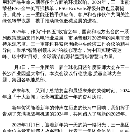
用和产品生命末期等多个方面的环境影响。2024年，三一重能
荣登ESG金牛奖百强榜单，ESG EcoVadis评级分数也显著提
升。此外，三一重能还携手供应商、客户和合作伙伴共同关注
绿色转型议题，携手推动绿色低碳发展的进程。
2025年，作为“十四五”收官之年，国家和地方出台的一系
列政策鼓励支持风电行业发展，市场普遍对2025年的风电前景
持乐观态度。三一重能也将紧密围绕中央经济工作会议的精神
导向，秉承“智造创领未来”的核心理念，为中国实现“碳达
峰、碳中和”目标、全球清洁能源转型贡献智慧与力量。
1月3日，三一集团第二届全球化日暨年度誓师大会在三一
长沙产业园盛大举行。本次会议以行稳致远 质赢全球为主
题，集团各职能总部。
岁末年初，又到了总结复盘和展望未来的关键时刻。2024
年度「十大新闻」记录与重温这一年的奋斗历程。
新年贺词随着新年的钟声在历史的长河中回响，我们挥手
告别了充满挑战与机遇的2024年，共同踏入了崭新的2025年。
2025年1月1日，迎着新年第一天的第一缕阳光，三一集团
百余位高管来到伟人故乡韶山，代表三一集团全体员工，向毛