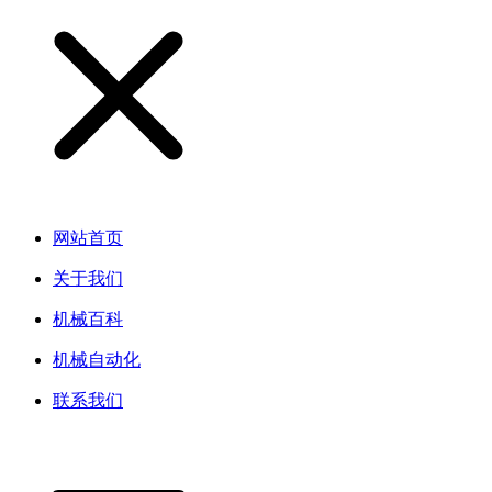
网站首页
关于我们
机械百科
机械自动化
联系我们