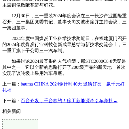
主席铜像敬献花篮与鲜花。
12月30日，三一重装2024年度会议在三一长沙产业园隆重
召开。三一集团党委书记、董事长向文波出席并主持会议，三
一集团董事。
2024年度中国煤炭工业科学技术奖近日，在福建厦门召开
的2024年度煤炭行业科技创新成果总结与新技术交流会上，三
一重工旗下子公司三一汽车制。
如果讨论2024最亮眼的人气机型，那STC2000C8-8无疑是
其中之一，它以全新的思路打开了200t级产品的新天地，首次
实现了该吨级上采用汽车吊底。
上一篇：
bauma CHINA 2024倒计时40天 邀请好友，赢千元好
礼福
下一篇：
百台齐发，千台签约！徐工新能源牵引车奔赴→
相关新闻