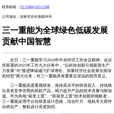
联系邮箱：
YL3180@163.COM
公司地址：吉林市吉长南线98号
三一重能为全球绿色低碳发展
贡献中国智慧
近日，三一重能学习2024年中央经济工作会议精神。会议
所部署的2025年工作九大任务中，“以科技创新引领新质生产
力发展”与“推进降碳减污扩绿增长、加紧经济社会发展全面绿
色转型”两大任务，对三一重能具有重要且深远的指导意义。
三一重能高度重视研发，保持高水平的研发投入，持续推
出具有竞争优势的风机产品，竭力提升产品的技术含量与附加
值。作为风电“箱变上置”、“双箱变上置”技术创新的领航者，
三一重能采用平台化研发设计思路，结合叶片、电机等大部件
自研自产，整机设计高度协同。