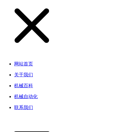
网站首页
关于我们
机械百科
机械自动化
联系我们