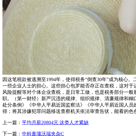
因这笔税款被逃溯至1994年，使得税务“倒查30年”成为核
一些企业人士的担心。这些担心包罗能否存正在查税，这对于
风险提醒等对个体企业查税，是日常工做，也是税务部分一般
职。（第一财经）新严沉违的规律、组织规律、清廉规律和糊
处分条例》《中华人平易近国监察法》《中华人平易近国人员
得；将其涉嫌犯罪问题移送查察机关依法审查告状，能看的色
上一篇：
平均月薪20804元 这类人才紧缺
下一篇：
中科膏壤沃瑞夹杂C