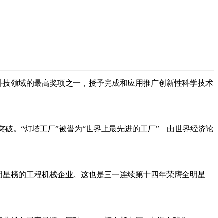
科技领域的最高奖项之一，授予完成和应用推广创新性科学技术
突破。“灯塔工厂”被誉为“世界上最先进的工厂”，由世界经济论
明星榜的工程机械企业。这也是三一连续第十四年荣膺全明星