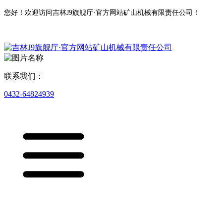
您好！欢迎访问吉林J9旗舰厅·官方网站矿山机械有限责任公司！
联系我们：
0432-64824939