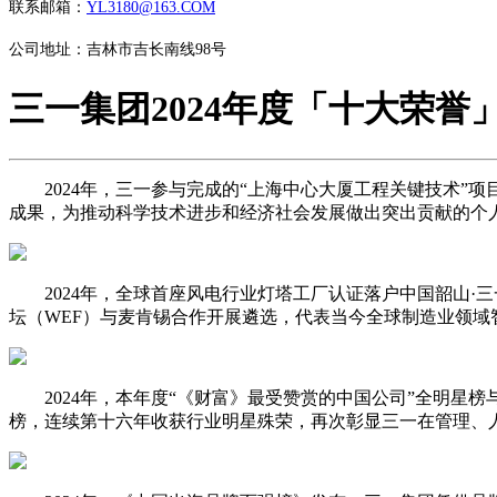
联系邮箱：
YL3180@163.COM
公司地址：吉林市吉长南线98号
三一集团2024年度「十大荣誉
2024年，三一参与完成的“上海中心大厦工程关键技术”
成果，为推动科学技术进步和经济社会发展做出突出贡献的个
2024年，全球首座风电行业灯塔工厂认证落户中国韶山·三一
坛（WEF）与麦肯锡合作开展遴选，代表当今全球制造业领域
2024年，本年度“《财富》最受赞赏的中国公司”全明星
榜，连续第十六年收获行业明星殊荣，再次彰显三一在管理、