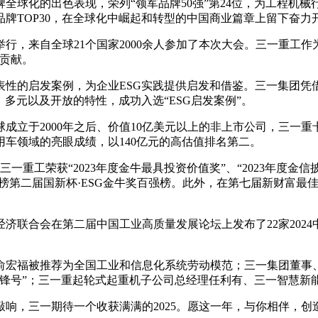
化的出色表现，荣列“领军品牌50强”第24位，为工程机械行业排
品牌TOP30，在全球化中崛起和转型的中国商业篇章上留下奋力
，来自全球21个国家2000余人参加了本次大会。三一重工作为
贡献。
表性的启发案例，为企业ESG实践提供启发和借鉴。三一集团凭
多元以及开放的特性，成功入选“ESG启发案例”。
球成立于2000年之后、价值10亿美元以上的非上市公司，三一重
车领域的亮眼成绩，以140亿元的高估值排名第二。
工荣获“2023年度金牛最具投资价值奖”、“2023年度金信披奖
上榜第二届国新杯·ESG金牛奖百强榜。此外，在第七届新财富最佳
济联合会在第二届中国工业高质量发展论坛上发布了22家2024
俞宏福被推荐为全国工业和信息化系统劳动模范；三一集团董事、
锋号”；三一重起轮式起重机子公司总经理任利有、三一智慧新能源设
，三一期待一个收获满满的2025。愿这一年，与你相伴，创