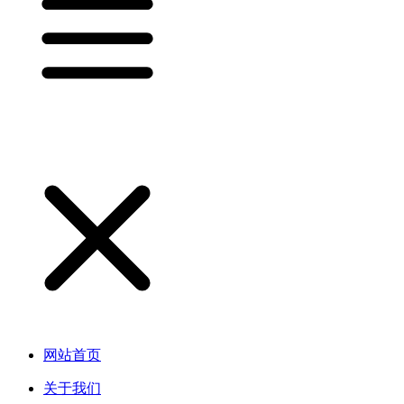
网站首页
关于我们