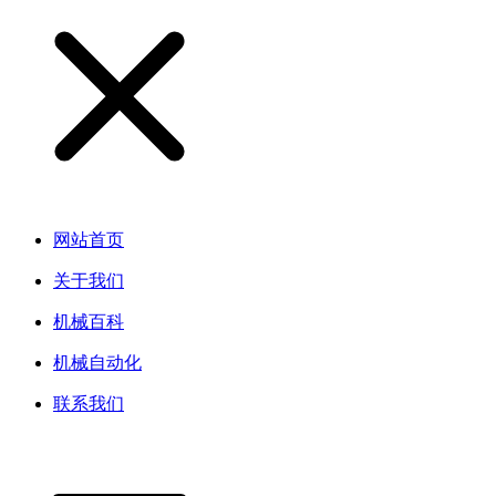
网站首页
关于我们
机械百科
机械自动化
联系我们