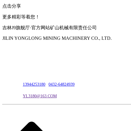
点击分享
更多精彩等着您！
吉林J9旗舰厅·官方网站矿山机械有限责任公司
JILIN YONGLONG MINING MACHINERY CO., LTD.
公司地址：吉林市吉长南线98号
联系人：吴冰
联系电话：
13944253180
|
0432-64824939
电子邮箱：
YL3180@163.COM