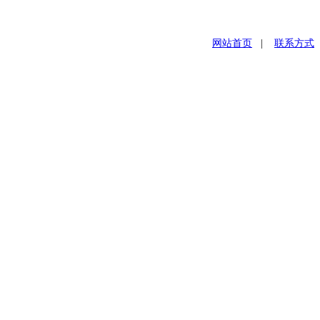
网站首页
|
联系方式