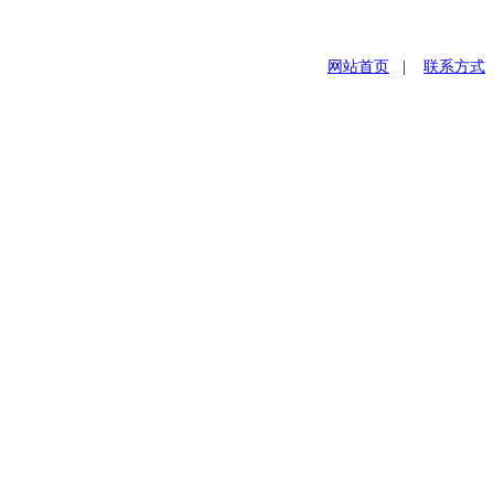
网站首页
|
联系方式