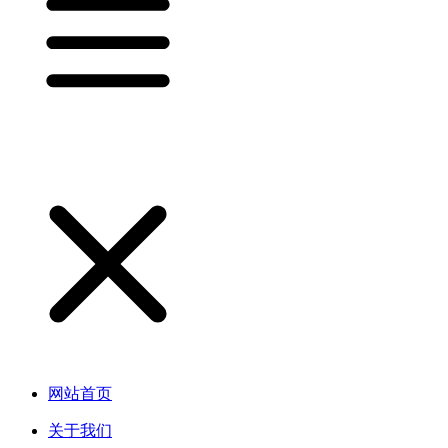
网站首页
关于我们