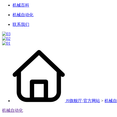
机械百科
机械自动化
联系我们
J9旗舰厅·官方网站
>
机械自
机械自动化