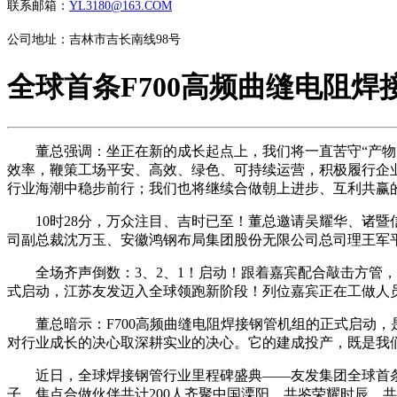
联系邮箱：
YL3180@163.COM
公司地址：吉林市吉长南线98号
全球首条F700高频曲缝电阻
董总强调：坐正在新的成长起点上，我们将一直苦守“产物即
效率，鞭策工场平安、高效、绿色、可持续运营，积极履行企
行业海潮中稳步前行；我们也将继续合做朝上进步、互利共赢
10时28分，万众注目、吉时已至！董总邀请吴耀华、诸暨
司副总裁沈万玉、安徽鸿钢布局集团股份无限公司总司理王军
全场齐声倒数：3、2、1！启动！跟着嘉宾配合敲击方管，礼
式启动，江苏友发迈入全球领跑新阶段！列位嘉宾正在工做人
董总暗示：F700高频曲缝电阻焊接钢管机组的正式启动，
对行业成长的决心取深耕实业的决心。它的建成投产，既是我
近日，全球焊接钢管行业里程碑盛典——友发集团全球首条F7
子、焦点合做伙伴共计200人齐聚中国溧阳，共鉴荣耀时辰，