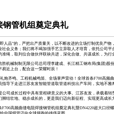
焊接钢管机组奠定典礼
人品”的，严把出产质量关，以不断改进的立场打制优良产物
业社会义务；我们将不竭加强手艺立异取人才培育，依托公司平
的准绳，取列位合做伙伴联袂共进，深化合做、共谋成长，为行
信胜机械制制无限公司总司理李建成、长江精工钢布局(集团)股
平易近上台，配合这一荣耀时辰！
炮齐鸣、工程机械鸣笛、全场掌声雷动！全球首条F700高频曲缝
员指导下走进江苏友发智能管道取管道科技出产车间，实地不雅
是公司成长过程中具有里程碑意义的大事。江苏友发，承载着转
们脚结壮地、稳步成长的，更是我们迈向新征程、实现更高成长
00高频曲缝电阻焊接钢管机组奠定典礼暨DN4220超大口径
共绘中国焊管迈向全球领跑的雄伟蓝图。