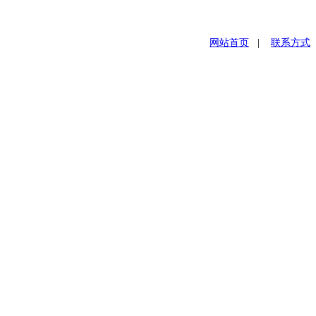
网站首页
|
联系方式