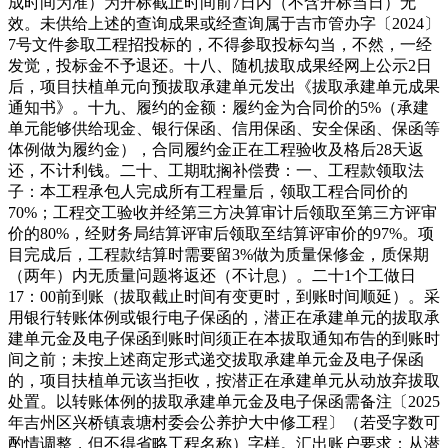
成时间为准）为开标截止时间前7日内（不含开标当日）无
效。未供给上述的查询成果或经查询属于吉市管办字〔2024〕
7号文件参取工程招投标的，不得参取投标勾当，不然，一经
发觉，投标金不予退还。十八、随机拔取成果经网上公示2日
后，项目扶植单元向预拔取承建单元发出《拔取承建单元成果
通知书》。十九、履约的金额：履约金为合同价的5%（承建
单元能够供给现金、银行保函、信用保函、安全保函、保函等
体例做为履约金），合同履约金正在工程验收及格后28天返
还，不计利钱。二十、工期耽搁补偿费：一、工程款领取法
子：本工程承包人完成所有工程量后，领取工程合同价的
70%；工程交工验收并经第三方决算审计后领取至第三方评审
价的80%，经财务局结算评审后领取至结算评审价的97%。项
目完成后，工程款结算时需要留3%做为质量保修金，质保期
（两年）内无质量问题将返还（不计息）。二十1个工做日
17：00前到账（拔取截止时间有变更时，到账时间顺延）。采
用银行转账体例或银行电子保函的，潜正在承建单元的拔取承
建单元金及电子保函到账时间须正在本拔取通知布告的到账时
间之前；未按上述商定形式递交拔取承建单元金及电子保函
的，项目扶植单元该当拒收，按潜正在承建单元从动放弃拔取
处置。以转账体例的拔取承建单元金及电子保函需备注〔2025
年吉州区兴桥镇袁塘村委会公养护大中修工程〕（若受字数可
酌情调整，但不得省略工程名称）字样。汇出账户要求：从潜