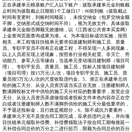
正在承建单元根基账户汇入以下账户：拔取承建单元金到账截
止时间为拔取截止日期前1个工做日17：00前到账（拔取截止
时间有变更时，到账时间顺延），未按交纳金（包罗交纳金额
不脚，交纳形式或交纳时间不符），视为无效文件。具体拔取
承建单元金能否脚额无效缴纳，以《江西省公共资本买卖网》
上金查询页面查询成果为准。4。为本项目标成功实施，按照
相关，本工程项目扶植单元要求拟派建制师和施工员、质量
员、专职平安员不得有正在建工程，不得呈现一人多岗现象，
以上人员若呈现上述现象，按照各行业相关处置。非灭亡、劳
动能力、参军入伍等缘由，当选单元变动项目建制师（项目司
理）、专职平安员、质量员、施工员，投标人按项目建制师
（项目司理）按15万元/人/次，项目专职平安员、施工员、质
量员按5万元/人/次的尺度收取违约金。5。潜正在承建单元供
给的施工天分、从业人员资历该当实正在无效，注册建制师人
数满脚投标文件中供给的施工天分对应的数量要求，发觉企业
天分、从业人员资历弄虚做假或者投标文件本色内容存正在空
白或者注册建制师人数不满脚所供给的施工天分最低要求的，
不予退还投标金，且行政监视部分，6。除不成抗力要素外，
承建单元不克不及按合同工期完成，应承担违约义务，并向项
目扶植单元领取补偿费。补偿费领取法子按合同工期每推延一
天补偿合同总价的万分之二进行惩罚，限额为合同总价的百分