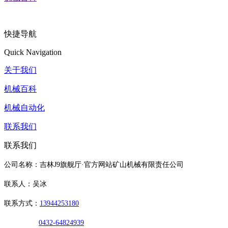
快捷导航
Quick Navigation
关于我们
机械百科
机械自动化
联系我们
联系我们
公司名称：吉林J9旗舰厅·官方网站矿山机械有限责任公司
联系人：吴冰
联系方式：
13944253180
0432-64824939