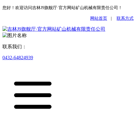
您好！欢迎访问吉林J9旗舰厅·官方网站矿山机械有限责任公司！
网站首页
|
联系方式
联系我们：
0432-64824939