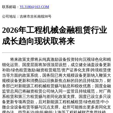
联系邮箱：
YL3180@163.COM
公司地址：吉林市吉长南线98号
2026年工程机械金融租赁行业
成长趋向现状取将来
将来政策支撑将从纯真激励设备投资转向沉视绿色化和精
细化运营。国度层面将加强顶层设想，成立健全涵盖设备更新
补助/绿色租赁激励/融资租赁规范/资产证券化支撑/跨境租赁便
当等方面的政策系统，国务院已将大规模设备更新纳入鞭策大
规模设备更新和消费品以旧换新焦点标的目的且持续加力，财
务部已对新能源工程机械租赁赐与贴息和税收优惠；国度金融
监管总局已将融资租赁公司纳入同一监管且持续规范，对厂商
系租赁和第三方租赁赐与差同化政策支撑。国度已设立多只设
备更新专项再贷款，且对新能源工程机械租赁/绿色租赁/中小
微企业设备租赁等赐与沉点支撑。处所可能推出更多差同化支
撑办法，指导长沙/徐州/柳州/上海等工程机械财产集群扶植，