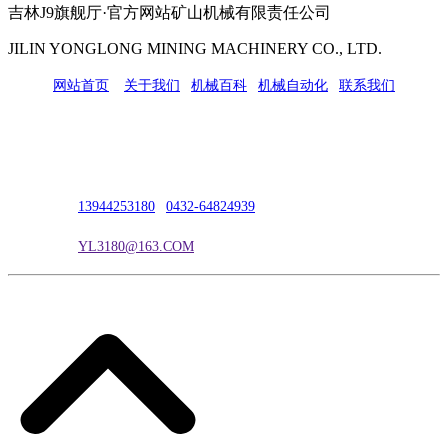
吉林J9旗舰厅·官方网站矿山机械有限责任公司
JILIN YONGLONG MINING MACHINERY CO., LTD.
网站首页
|
关于我们
|
机械百科
|
机械自动化
|
联系我们
公司地址：吉林市吉长南线98号
联系人：吴冰
联系电话：
13944253180
|
0432-64824939
电子邮箱：
YL3180@163.COM