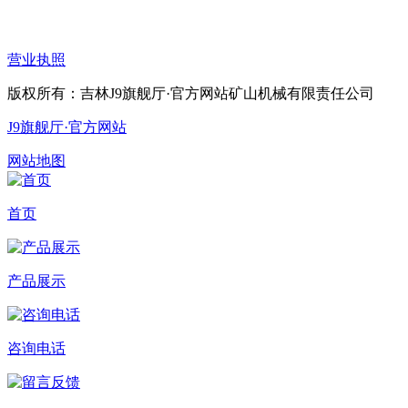
营业执照
版权所有：吉林J9旗舰厅·官方网站矿山机械有限责任公司
J9旗舰厅·官方网站
网站地图
首页
产品展示
咨询电话