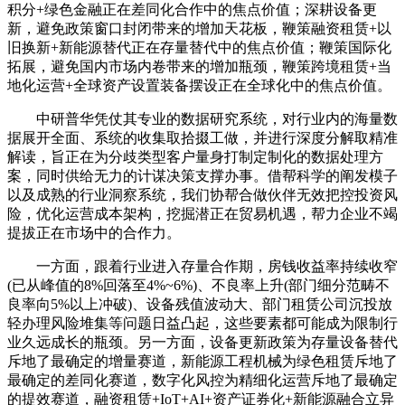
积分+绿色金融正在差同化合作中的焦点价值；深耕设备更
新，避免政策窗口封闭带来的增加天花板，鞭策融资租赁+以
旧换新+新能源替代正在存量替代中的焦点价值；鞭策国际化
拓展，避免国内市场内卷带来的增加瓶颈，鞭策跨境租赁+当
地化运营+全球资产设置装备摆设正在全球化中的焦点价值。
中研普华凭仗其专业的数据研究系统，对行业内的海量数
据展开全面、系统的收集取拾掇工做，并进行深度分解取精准
解读，旨正在为分歧类型客户量身打制定制化的数据处理方
案，同时供给无力的计谋决策支撑办事。借帮科学的阐发模子
以及成熟的行业洞察系统，我们协帮合做伙伴无效把控投资风
险，优化运营成本架构，挖掘潜正在贸易机遇，帮力企业不竭
提拔正在市场中的合作力。
一方面，跟着行业进入存量合作期，房钱收益率持续收窄
(已从峰值的8%回落至4%~6%)、不良率上升(部门细分范畴不
良率向5%以上冲破)、设备残值波动大、部门租赁公司沉投放
轻办理风险堆集等问题日益凸起，这些要素都可能成为限制行
业久远成长的瓶颈。另一方面，设备更新政策为存量设备替代
斥地了最确定的增量赛道，新能源工程机械为绿色租赁斥地了
最确定的差同化赛道，数字化风控为精细化运营斥地了最确定
的提效赛道，融资租赁+IoT+AI+资产证券化+新能源融合立异