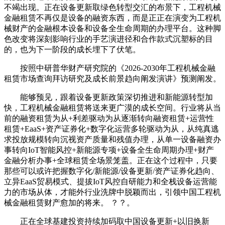
不竭出现。正在设备更新取绿色转型交汇的布景下，工程机械
金融租赁不再仅是设备的融资东西，而是正正在演变为工程机
械财产的金融根本设备和设备全生命周期的办理平台。这种脚
色改变将深刻影响行业的手艺演进径和合作款式沉塑标的目
的，也为下一阶段的成长埋下了伏笔。
按照中研普华财产研究院的《2026-2030年工程机械金融
租赁市场查询拜访研究及成长前景趋向阐发演讲》预测阐发。
能够预见，跟着设备更新政策深切推进和新能源转型加
快，工程机械金融租赁将送来更广漠的成长空间。行业将从当
前的融资租赁为从+利差驱动为从逐渐转向融资租赁+运营性
租赁+EaaS+资产证券化+数字化运营多轮驱动为从，从纯真逃
求投放规模转向沉视资产质量和残值办理，从单一设备融资办
事转向IoT智能风控+新能源专项+设备全生命周期办理+财产
金融分析办事+全球租赁全场景笼盖。正在这个过程中，只要
那些可以或许把握数字化/新能源/设备更新/资产证券化趋向、
立异EaaS贸易模式、提拔IoT风控自研能力和全栈设备运营能
力的市场从体，才能外行业洗牌中脱颖而出，引领中国工程机
械金融租赁财产愈加的将来。 ？？。
正在全球基建投资持续加码取中国设备更新+以旧换新