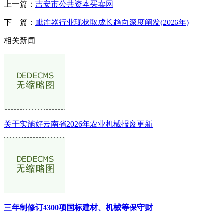
上一篇：
吉安市公共资本买卖网
下一篇：
毗连器行业现状取成长趋向深度阐发(2026年)
相关新闻
关于实施好云南省2026年农业机械报废更新
三年制修订4300项国标建材、机械等保守财