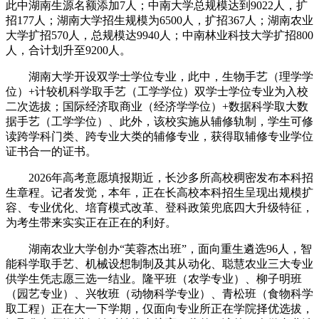
此中湖南生源名额添加7人；中南大学总规模达到9022人，扩
招177人；湖南大学招生规模为6500人，扩招367人；湖南农业
大学扩招570人，总规模达9940人；中南林业科技大学扩招800
人，合计划升至9200人。
湖南大学开设双学士学位专业，此中，生物手艺（理学学
位）+计较机科学取手艺（工学学位）双学士学位专业为入校
二次选拔；国际经济取商业（经济学学位）+数据科学取大数
据手艺（工学学位）、此外，该校实施从辅修轨制，学生可修
读跨学科门类、跨专业大类的辅修专业，获得取辅修专业学位
证书合一的证书。
2026年高考意愿填报期近，长沙多所高校稠密发布本科招
生章程。记者发觉，本年，正在长高校本科招生呈现出规模扩
容、专业优化、培育模式改革、登科政策兜底四大升级特征，
为考生带来实实正在正在的利好。
湖南农业大学创办“芙蓉杰出班”，面向重生遴选96人，智
能科学取手艺、机械设想制制及其从动化、聪慧农业三大专业
供学生凭志愿三选一结业。隆平班（农学专业）、柳子明班
（园艺专业）、兴牧班（动物科学专业）、青松班（食物科学
取工程）正在大一下学期，仅面向专业所正在学院择优选拔，