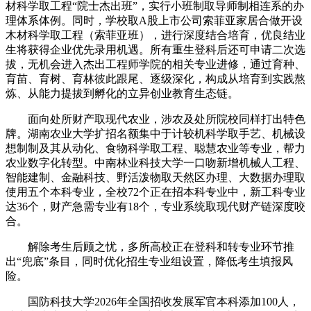
材科学取工程“院士杰出班”，实行小班制取导师制相连系的办
理体系体例。同时，学校取A股上市公司索菲亚家居合做开设
木材科学取工程（索菲亚班），进行深度结合培育，优良结业
生将获得企业优先录用机遇。所有重生登科后还可申请二次选
拔，无机会进入杰出工程师学院的相关专业进修，通过育种、
育苗、育树、育林彼此跟尾、逐级深化，构成从培育到实践熬
炼、从能力提拔到孵化的立异创业教育生态链。
面向处所财产取现代农业，涉农及处所院校同样打出特色
牌。湖南农业大学扩招名额集中于计较机科学取手艺、机械设
想制制及其从动化、食物科学取工程、聪慧农业等专业，帮力
农业数字化转型。中南林业科技大学一口吻新增机械人工程、
智能建制、金融科技、野活泼物取天然区办理、大数据办理取
使用五个本科专业，全校72个正在招本科专业中，新工科专业
达36个，财产急需专业有18个，专业系统取现代财产链深度咬
合。
解除考生后顾之忧，多所高校正在登科和转专业环节推
出“兜底”条目，同时优化招生专业组设置，降低考生填报风
险。
国防科技大学2026年全国招收发展军官本科添加100人，