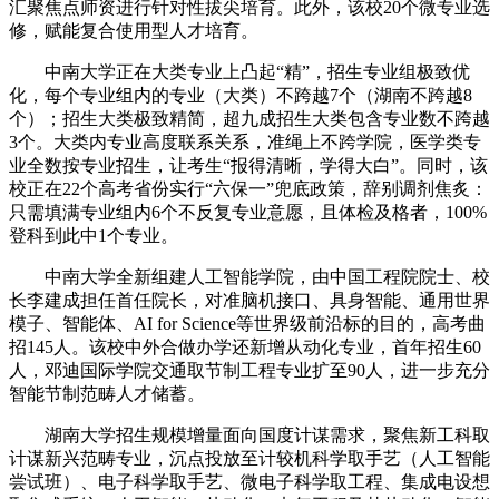
汇聚焦点师资进行针对性拔尖培育。此外，该校20个微专业选
修，赋能复合使用型人才培育。
中南大学正在大类专业上凸起“精”，招生专业组极致优
化，每个专业组内的专业（大类）不跨越7个（湖南不跨越8
个）；招生大类极致精简，超九成招生大类包含专业数不跨越
3个。大类内专业高度联系关系，准绳上不跨学院，医学类专
业全数按专业招生，让考生“报得清晰，学得大白”。同时，该
校正在22个高考省份实行“六保一”兜底政策，辞别调剂焦炙：
只需填满专业组内6个不反复专业意愿，且体检及格者，100%
登科到此中1个专业。
中南大学全新组建人工智能学院，由中国工程院院士、校
长李建成担任首任院长，对准脑机接口、具身智能、通用世界
模子、智能体、AI for Science等世界级前沿标的目的，高考曲
招145人。该校中外合做办学还新增从动化专业，首年招生60
人，邓迪国际学院交通取节制工程专业扩至90人，进一步充分
智能节制范畴人才储蓄。
湖南大学招生规模增量面向国度计谋需求，聚焦新工科取
计谋新兴范畴专业，沉点投放至计较机科学取手艺（人工智能
尝试班）、电子科学取手艺、微电子科学取工程、集成电设想