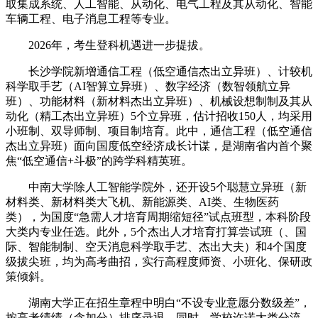
取集成系统、人工智能、从动化、电气工程及其从动化、智能
车辆工程、电子消息工程等专业。
2026年，考生登科机遇进一步提拔。
长沙学院新增通信工程（低空通信杰出立异班）、计较机
科学取手艺（AI智算立异班）、数字经济（数智领航立异
班）、功能材料（新材料杰出立异班）、机械设想制制及其从
动化（精工杰出立异班）5个立异班，估计招收150人，均采用
小班制、双导师制、项目制培育。此中，通信工程（低空通信
杰出立异班）面向国度低空经济成长计谋，是湖南省内首个聚
焦“低空通信+斗极”的跨学科精英班。
中南大学除人工智能学院外，还开设5个聪慧立异班（新
材料类、新材料类大飞机、新能源类、AI类、生物医药
类），为国度“急需人才培育周期缩短径”试点班型，本科阶段
大类内专业任选。此外，5个杰出人才培育打算尝试班（、国
际、智能制制、空天消息科学取手艺、杰出大夫）和4个国度
级拔尖班，均为高考曲招，实行高程度师资、小班化、保研政
策倾斜。
湖南大学正在招生章程中明白“不设专业意愿分数级差”，
按高考绩绩（含加分）排序录退。同时，学校许诺大类分流