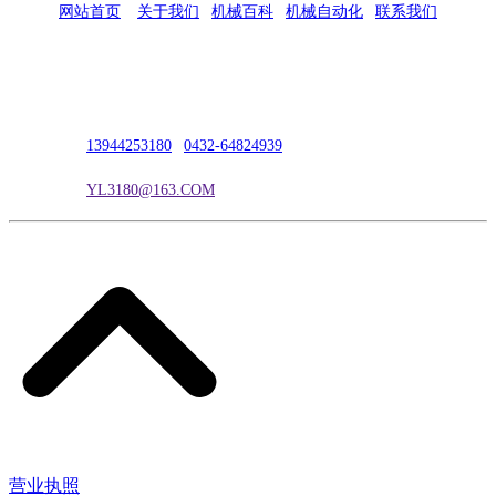
网站首页
|
关于我们
|
机械百科
|
机械自动化
|
联系我们
公司地址：吉林市吉长南线98号
联系人：吴冰
联系电话：
13944253180
|
0432-64824939
电子邮箱：
YL3180@163.COM
营业执照