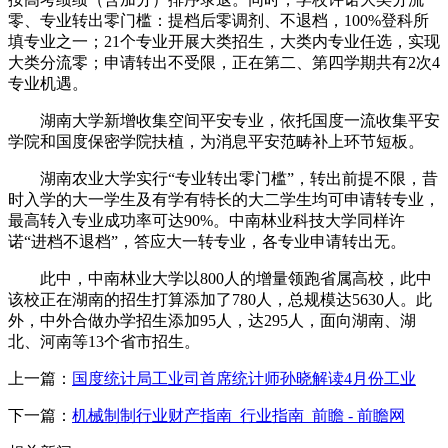
零、专业转出零门槛：提档后零调剂、不退档，100%登科所
填专业之一；21个专业开展大类招生，大类内专业任选，实现
大类分流零；申请转出不受限，正在第二、第四学期共有2次4
专业机遇。
湖南大学新增收集空间平安专业，依托国度一流收集平安
学院和国度保密学院扶植，为消息平安范畴补上环节短板。
湖南农业大学实行“专业转出零门槛”，转出前提不限，昔
时入学的大一学生及有学有特长的大二学生均可申请转专业，
最高转入专业成功率可达90%。中南林业科技大学同样许
诺“进档不退档”，答应大一转专业，各专业申请转出无。
此中，中南林业大学以800人的增量领跑省属高校，此中
该校正在湖南的招生打算添加了780人，总规模达5630人。此
外，中外合做办学招生添加95人，达295人，面向湖南、湖
北、河南等13个省市招生。
上一篇：
国度统计局工业司首席统计师孙晓解读4月份工业
下一篇：
机械制制行业财产指南_行业指南_前瞻 - 前瞻网