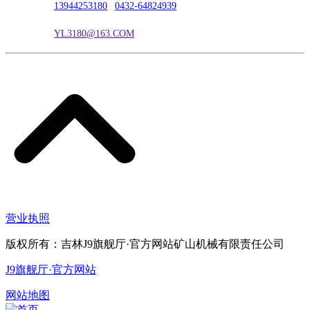
联系电话：
13944253180
|
0432-64824939
电子邮箱：
YL3180@163.COM
营业执照
版权所有：吉林J9旗舰厅·官方网站矿山机械有限责任公司
J9旗舰厅·官方网站
网站地图