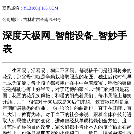
联系邮箱：
YL3180@163.COM
公司地址：吉林市吉长南线98号
深度天极网_智能设备_智妙手
表
生容易，活容易，糊口不容易。都说孩子们是祖国将来的
花朵，那父母们就是辛勤栽培取照应的花匠。独生后代时代早
已成为支流，每个孩子都被捧正在手中至若瑰宝，稍微的磕磕
碰碰都能心疼上好半天，对于泛博的家长…“我们的祖国是花
圃，花圃的花朵实鲜艳，和暖的阳光着我们，每小我脸上都笑
开颜……”，相信对于80后或是90后们来说，这首歌绝对是童
年期间最熟悉的歌曲，《娃哈哈》的曲调也一直正在耳畔…百
年大计，教育为本。对于当下的社会来说，跟着全体科技前进
取人们思惟认知的变化，进修曾经从单调枯燥朝全方位、度、
才艺性的标的目的改变，家长们都不肯让本人的孩子输正在起
跑线上，也许只是四五岁的小伴侣们，…近日，编者由深圳市