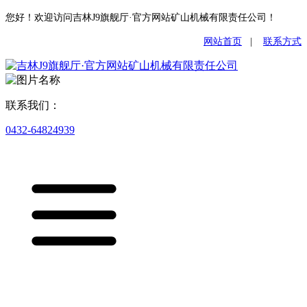
您好！欢迎访问吉林J9旗舰厅·官方网站矿山机械有限责任公司！
网站首页
|
联系方式
联系我们：
0432-64824939