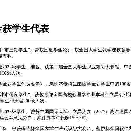
金获学生代表
“市三勤学生”。曾获国度学金2次，获全国大学生数学建模竞赛一
愿支教。
23级学生，准备。获第二届全国大学生职业规划大赛银、中国
00余人次。
度学金获学生代表名录》，展现本专科生国度学金获学生中的100
市优良学生”；获教育部全国高校心理学专业本科生立异创业论坛一
学生和患者200余人次。
23级学生。曾获中国国际大学生立异大赛（2025）高赛道国
全运会等意愿办事，累计办事时长超150小时。
准备。曾获码蹄杯全国大学生法式设想大赛金、蓝桥杯全国软件