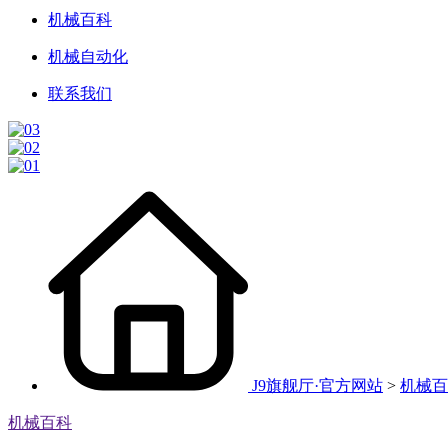
机械百科
机械自动化
联系我们
J9旗舰厅·官方网站
>
机械百
机械百科