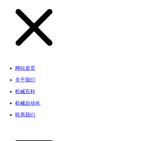
网站首页
关于我们
机械百科
机械自动化
联系我们