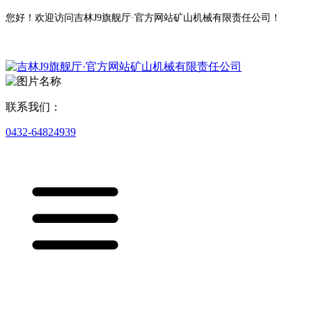
您好！欢迎访问吉林J9旗舰厅·官方网站矿山机械有限责任公司！
联系我们：
0432-64824939