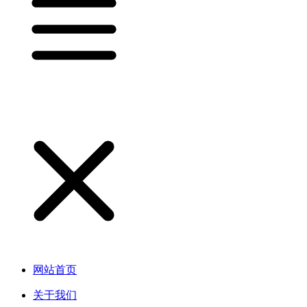
网站首页
关于我们