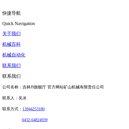
快捷导航
Quick Navigation
关于我们
机械百科
机械自动化
联系我们
联系我们
公司名称：吉林J9旗舰厅·官方网站矿山机械有限责任公司
联系人：吴冰
联系方式：
13944253180
0432-64824939