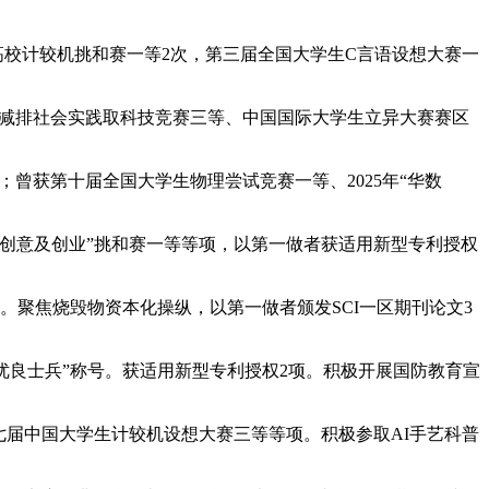
高校计较机挑和赛一等2次，第三届全国大学生C言语设想大赛一
能减排社会实践取科技竞赛三等、中国国际大学生立异大赛赛区
曾获第十届全国大学生物理尝试竞赛一等、2025年“华数
创意及创业”挑和赛一等等项，以第一做者获适用新型专利授权
聚焦烧毁物资本化操纵，以第一做者颁发SCI一区期刊论文3
优良士兵”称号。获适用新型专利授权2项。积极开展国防教育宣
七届中国大学生计较机设想大赛三等等项。积极参取AI手艺科普