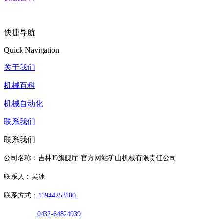
快捷导航
Quick Navigation
关于我们
机械百科
机械自动化
联系我们
联系我们
公司名称：吉林J9旗舰厅·官方网站矿山机械有限责任公司
联系人：吴冰
联系方式：
13944253180
0432-64824939