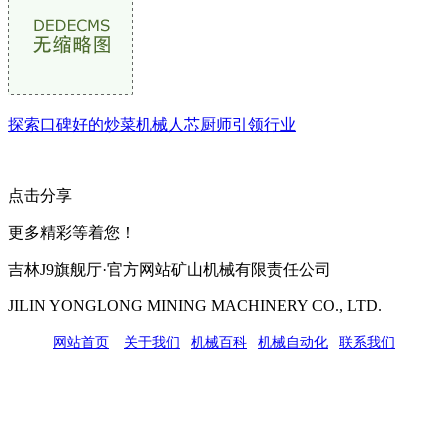
探索口碑好的炒菜机械人芯厨师引领行业
点击分享
更多精彩等着您！
吉林J9旗舰厅·官方网站矿山机械有限责任公司
JILIN YONGLONG MINING MACHINERY CO., LTD.
网站首页
|
关于我们
|
机械百科
|
机械自动化
|
联系我们
公司地址：吉林市吉长南线98号
联系人：吴冰