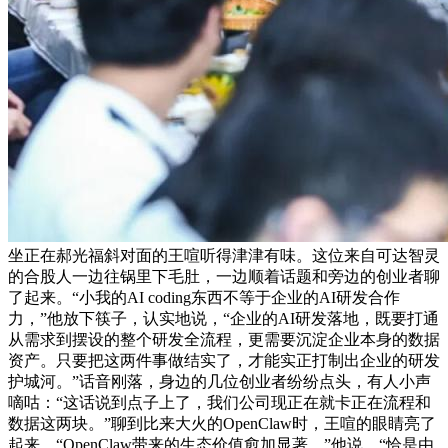
坐正在郝光福斜对面的王喧听得津津有味。这位来自可达智灵
的合股人一边往锅里下毛肚，一边顺着话题和旁边的创业者聊
了起来。“小我的AI coding东西不等于企业的AI研发合作
力，”他放下筷子，认实地说，“企业的AI研发落地，既要打通
从需求到摆设的整个研发全流程，更需要沉淀企业本身的数据
资产。只要把这两件事做结实了，才能实正打制出企业的研发
护城河。”话音刚落，身边的几位创业者纷纷点头，有人小声
嘀咕：“这话说到点子上了，我们公司现正在就卡正在流程和
数据这两块。”聊到比来大火的OpenClaw时，王喧的眼睛亮了
起来。“OpenClaw带来的生态价值愈加显著，”他说，“恰是由