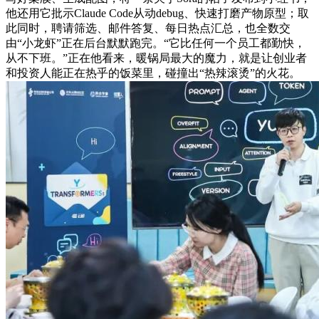
他还用它批示Claude Code从动debug、快速打磨产物原型；取
此同时，聘请筛选、邮件答复、每日热点汇总，也全数交
由“小龙虾”正在后台默默跑完。“它比任何一个员工都勤快，
从不下班。”正在他看来，暖锅局最大的魔力，就是让创业者
和投资人能正在热乎的饭菜里，碰撞出“热辣滚烫”的火花。