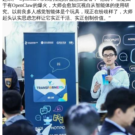
于有OpenClaw的爆火，大师会愈加沉视自从智能体的使用研
究。以前良多人感觉智能体是个玩具，现正在纷歧样了，大师
起头认实思虑怎样让它实正干活、实正创制价值。”