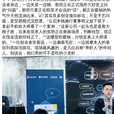
业者身边，一边夹菜一边聊。那些正在正式场所欠好意义问
的“问题”，那些只要正在暗里才会说的“话”，都正在暖锅的热
气中天然流淌出来。
“其实良多创业项目标坑，不是手艺问
题，是贸易模式没想透。”云启本钱施行董事韩义放下筷子，
拿起手机给大师看了一个案例，“这家公司一起头也是逃着大
模子跑，后来发觉本人的劣势正在垂曲场景，判断转型，现正
在现金流曾经转正了。”“这哪是吃暖锅，分明是来上大师课
的。”一位创业者笑着说，一边涮着毛肚，一边揣摩本人的项
目到底踩没踩坑。现场最风趣的，是几位自称“养虾人”的年轻
人。别误会，他们养的可不是吃的小龙虾，