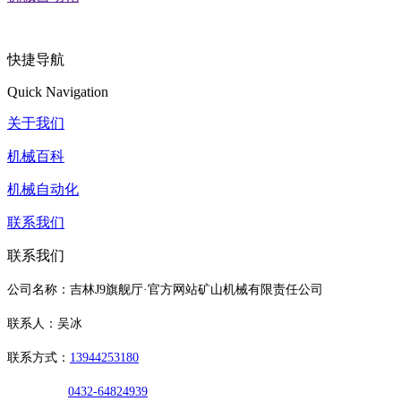
快捷导航
Quick Navigation
关于我们
机械百科
机械自动化
联系我们
联系我们
公司名称：吉林J9旗舰厅·官方网站矿山机械有限责任公司
联系人：吴冰
联系方式：
13944253180
0432-64824939