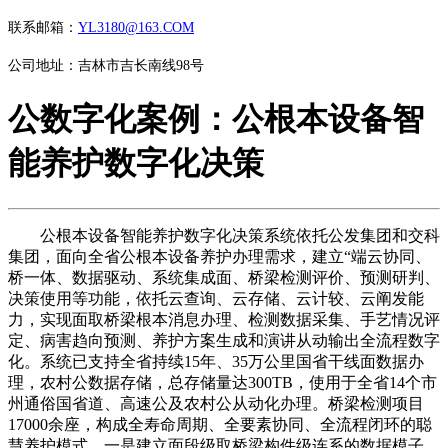
联系邮箱：
YL3180@163.COM
公司地址：吉林市吉长南线98号
公数字化案例：公根本设备智
能养护数字化决策
公根本设备智能养护数字化决策系统依托公发集团和交科
集团，面向全省公根本设备养护办理需求，建立“端云协同、
桥一体、数据驱动、系统集成面、桥梁检测评价、预测研判、
决策使用等功能，依托云查询、云存储、云计较、云阐发能
力，实现面取桥梁根本消息办理、检测数据采集、手艺情况评
定、病害趋向预测、养护方案生成和演讲从动输出全流程数字
化。系统已支持全省持续15年、35万公里国省干线面数据办
理，农村公数据存储，总存储量达300TB，使用于全省14个市
州通俗国省道、高速公及农村公从动化办理。桥梁检测项目
17000余座，构成全寿命周期、全要素协同、全流程闭环的聪
慧养护模式。一是建立面段级取桥梁构件级连系的数据模子。