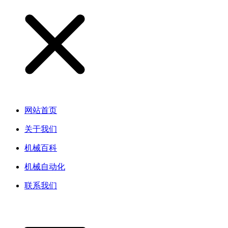
网站首页
关于我们
机械百科
机械自动化
联系我们