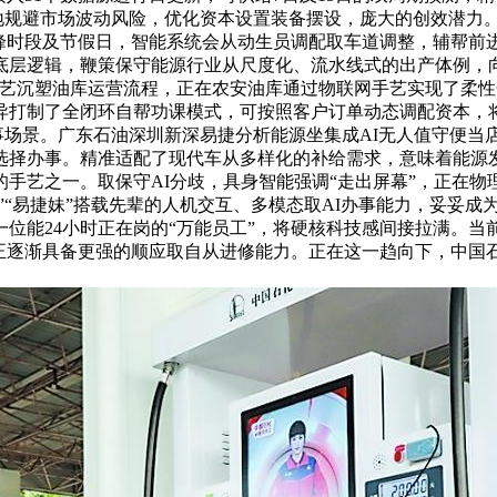
敏地规避市场波动风险，优化资本设置装备摆设，庞大的创效潜力
高峰时段及节假日，智能系统会从动生员调配取车道调整，辅帮前
底层逻辑，鞭策保守能源行业从尺度化、流水线式的出产体例，
手艺沉塑油库运营流程，正在农安油库通过物联网手艺实现了柔
异打制了全闭环自帮功课模式，可按照客户订单动态调配资本，将
办事场景。广东石油深圳新深易捷分析能源坐集成AI无人值守便
择办事。精准适配了现代车从多样化的补给需求，意味着能源发卖
手艺之一。取保守AI分歧，具身智能强调“走出屏幕”，正在
”“易捷妹”搭载先辈的人机交互、多模态取AI办事能力，妥妥成
位能24小时正在岗的“万能员工”，将硬核科技感间接拉满。当
正逐渐具备更强的顺应取自从进修能力。正在这一趋向下，中国石
。