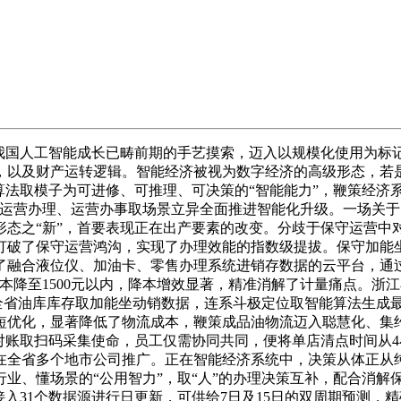
着我国人工智能成长已畴前期的手艺摸索，迈入以规模化使用为标
，以及财产运转逻辑。智能经济被视为数字经济的高级形态，若是
法取模子为可进修、可推理、可决策的“智能能力”，鞭策经济系
绕运营办理、运营办事取场景立异全面推进智能化升级。一场关
形态之“新”，首要表现正在出产要素的改变。分歧于保守运营中
打破了保守运营鸿沟，实现了办理效能的指数级提拔。保守加能
了融合液位仪、加油卡、零售办理系统进销存数据的云平台，通
成本降至1500元以内，降本增效显著，精准消解了计量痛点。
总全省油库库存取加能坐动销数据，连系斗极定位取智能算法生成
优化，显著降低了物流成本，鞭策成品油物流迈入聪慧化、集约
对账取扫码采集使命，员工仅需协同共同，便将单店清点时间从4小
全省多个地市公司推广。正在智能经济系统中，决策从体正从纯真
业、懂场景的“公用智力”，取“人”的办理决策互补，配合消解
入31个数据源进行日更新，可供给7日及15日的双周期预测，