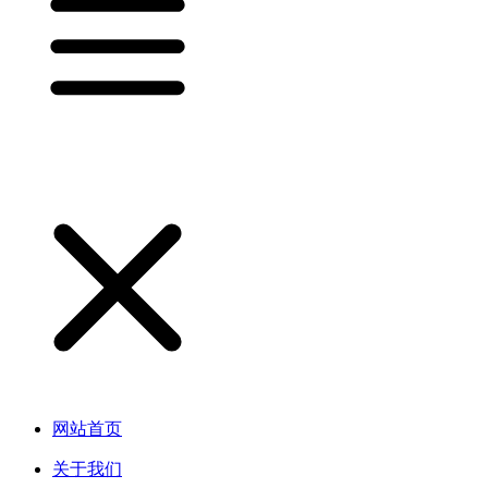
网站首页
关于我们