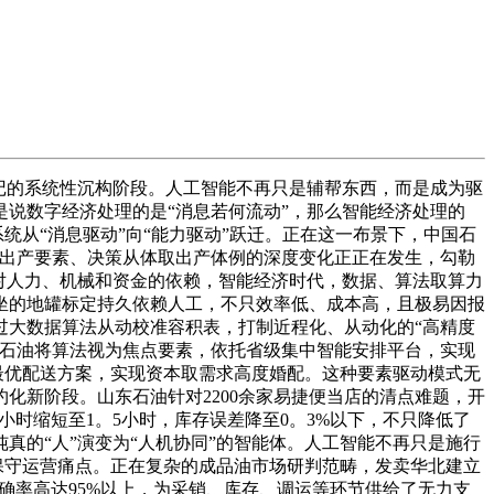
记的系统性沉构阶段。人工智能不再只是辅帮东西，而是成为驱
说数字经济处理的是“消息若何流动”，那么智能经济处理的
统从“消息驱动”向“能力驱动”跃迁。正在这一布景下，中国石
于出产要素、决策从体取出产体例的深度变化正正在发生，勾勒
对人力、机械和资金的依赖，智能经济时代，数据、算法取算力
坐的地罐标定持久依赖人工，不只效率低、成本高，且极易因报
过大数据算法从动校准容积表，打制近程化、从动化的“高精度
浙江石油将算法视为焦点要素，依托省级集中智能安排平台，实现
最优配送方案，实现资本取需求高度婚配。这种要素驱动模式无
化新阶段。山东石油针对2200余家易捷便当店的清点难题，开
时缩短至1。5小时，库存误差降至0。3%以下，不只降低了
的“人”演变为“人机协同”的智能体。人工智能不再只是施行
保守运营痛点。正在复杂的成品油市场研判范畴，发卖华北建立
精确率高达95%以上，为采销、库存、调运等环节供给了无力支