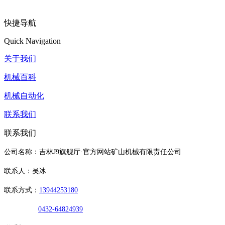
快捷导航
Quick Navigation
关于我们
机械百科
机械自动化
联系我们
联系我们
公司名称：吉林J9旗舰厅·官方网站矿山机械有限责任公司
联系人：吴冰
联系方式：
13944253180
0432-64824939