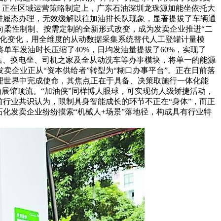
。正在区域运营策略制定上，广东石油深圳龙珠源加能坐依托大
进履态办理，无效缓解以往加油排长队现象，显著提拔了车辆通
向柔性制制、按需定制的全新形式改变，成为发卖企业推进“二
性化变化，用全维度的从动数据采集系统替代人工登罐计量模
单车发油时长压缩了40%，日均发油量提拔了60%，实现了
当店、换电坐、司机之家及全从动洗车等办事模块，将单一的能源
企业正从“资本供给者”转型为“糊口办事平台”。正在日前落
物理世界中完成使命，其焦点正在于具备、决策取施行一体化能
为展馆顶流。“加油侠”同样博人眼球，可实现仿人级矫捷活动，
前行业共识认为，限制具身智能成长的环节不正在“身体”，而正
化发卖企业纷纷摸索“机械人+场景”落地径，构成具有行业特