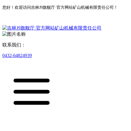
您好！欢迎访问吉林J9旗舰厅·官方网站矿山机械有限责任公司！
联系我们：
0432-64824939